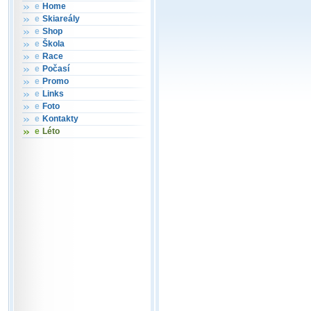
e
Home
e
Skiareály
e
Shop
e
Škola
e
Race
e
Počasí
e
Promo
e
Links
e
Foto
e
Kontakty
e
Léto