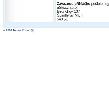
Z
ávaznou přihlášku
pošlete nej
eSki.cz s.r.o.
Bedřichov 137
Špindlerův Mlýn
543 51
© 2008 Tomáš Peslar