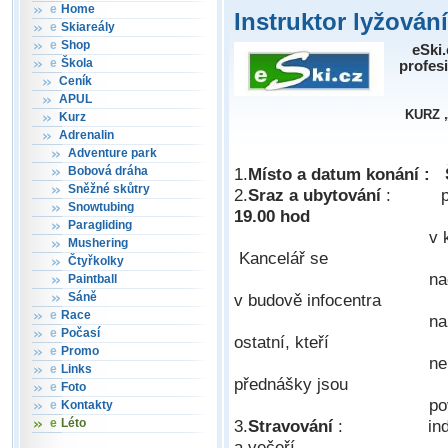
e
Home
Instruktor lyžován
e
Skiareály
e
Shop
eSki.
e
Škola
profes
Ceník
APUL
KURZ 
Kurz
Adrenalin
Adventure park
Bobová dráha
1.
Místo a datum konání
: Š
Sněžné skůtry
2.
Sraz a ubytování
: prez
Snowtubing
19.00 hod
Paragliding
v 
Mushering
Kancelář se
Čtyřkolky
nachází v centru
Paintball
Sáně
v budově infocentra
e
Race
naproti městské
e
Počasí
ostatní, kteří
e
Promo
nemají zájem o u
e
Links
přednášky jsou
e
Foto
povinn
e
Kontakty
e
Léto
3.
Stravování
: individuál
a večeří.