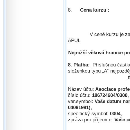
- vše potřebn
8.
Cena kurzu :
- k
- kurzov
-ubytová
V ceně kurzu je za
APUL
Nejnižší věková hranice pr
8.
Platba:
Příslušnou částk
složenkou typu „A“ nejpozděj
d
Název účtu:
Asociace profes
číslo účtu:
186724604/0300,
var.symbol:
Vaše datum nar
04091981),
specifický symbol:
0004,
zpráva pro příjemce:
Vaše ce