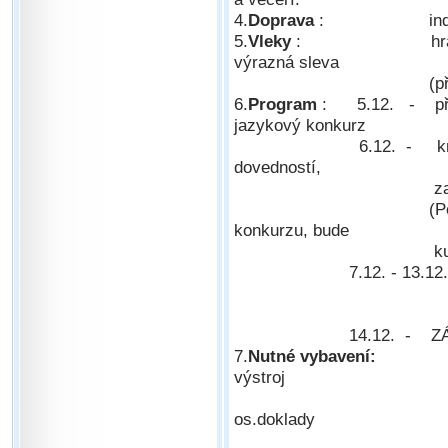
4.
Doprava
: individ
5.
Vleky
: hradí si ka
výrazná sleva
(předpoklad cca
6.
Program
: 5.12. - příje
jazykový konkurz
6.12. - krátké rozj
dovedností,
zahájení metod
(Pozn.: Uchazečů
konkurzu, bude
kurzovné vráce
7.12. - 13.12. - K
- odborné pře
- samostatné 
14.12. - ZÁV
7.
Nutné vybavení:
- vlas
výstroj
- poznámkové s
os.doklady
- 1 ks foto (